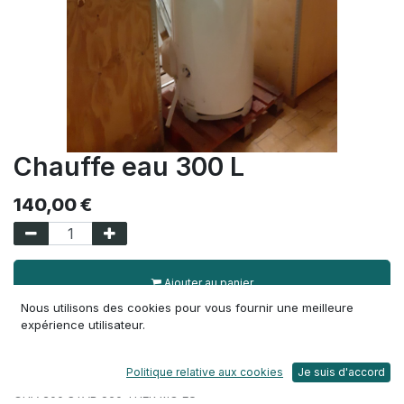
Chauffe eau 300 L
140,00
€
Ajouter au panier
Nous utilisons des cookies pour vous fournir une meilleure
expérience utilisateur.
1 Unité(s) disponible(s)
Politique relative aux cookies
Je suis d'accord
Chauffe eau 300L
CHA 300 STAB 560 THER MO EU