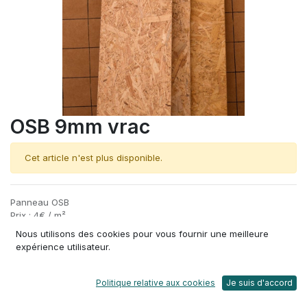
OSB 9mm vrac
Cet article n'est plus disponible.
Panneau OSB
Prix : 4€ / m²
Etat: Moyen
Nous utilisons des cookies pour vous fournir une meilleure
Matière : Bois bouleau
expérience utilisateur.
Aspect : panneau de particules, lamelles et copeaux minces
Dimensions : Variable
Poids: 5,5 kg / m²
Politique relative aux cookies
Je suis d'accord