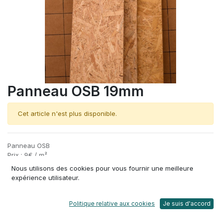
Panneau OSB 19mm
Cet article n'est plus disponible.
Panneau OSB
Prix : 9€ / m²
Etat: Moyen
Nous utilisons des cookies pour vous fournir une meilleure
Matière : Bois
expérience utilisateur.
Aspect : panneau de particules, lamelles et copeaux minces
Dimensions : Variable
Poids: environ 11 kg / m²
Politique relative aux cookies
Je suis d'accord