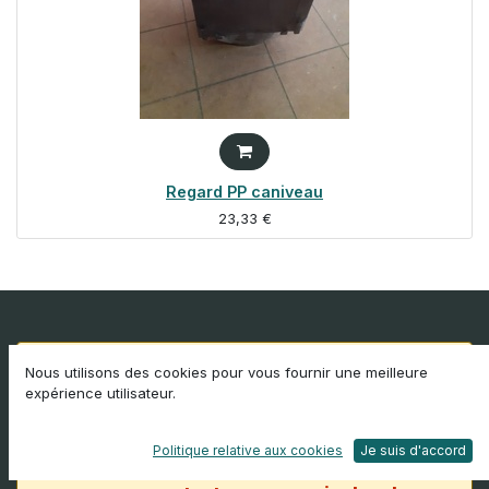
Regard PP caniveau
23,33
€
Nous utilisons des cookies pour vous fournir une meilleure
Les stocks annoncés sur le site ne
expérience utilisateur.
sont pas à jour, Mas réemploi
procède à l'actualisation de son
Politique relative aux cookies
Je suis d'accord
inventaire en ligne ; n'hésitez pas à